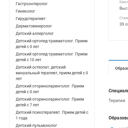
Квал
Гастроэнтеролог
Выс
Гинеколог
Стаж
Гирудотерапевт
39 л
Дерматовенеролог
Детский аллерголог
Детский ортопед-травматолог. Прием
детей с 0 лет
Детский ортопед-травматолог. Прием
детей с 10 лет
Детский остеопат, детский
Образ
мануальный терапевт, прием детей с 0
лет
Детский оториноларинголог. Прием
Специал
детей с 0 лет
Детский оториноларинголог. Прием
Терапия
детей с 7 лет
Детский психотерапевт. Прием детей с
Образов
1 года
Детский пульмонолог