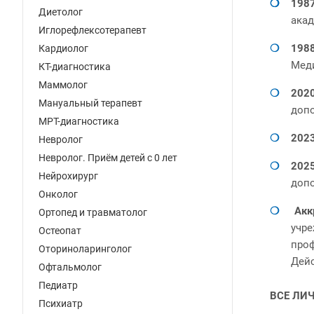
198
Диетолог
акад
Иглорефлексотерапевт
1988
Кардиолог
Мед
КТ-диагностика
Маммолог
2020
Мануальный терапевт
допо
МРТ-диагностика
2023
Невролог
Невролог. Приём детей с 0 лет
2025
Нейрохирург
допо
Онколог
Акк
Ортопед и травматолог
учре
Остеопат
проф
Оториноларинголог
Дейс
Офтальмолог
Педиатр
ВСЕ ЛИ
Психиатр