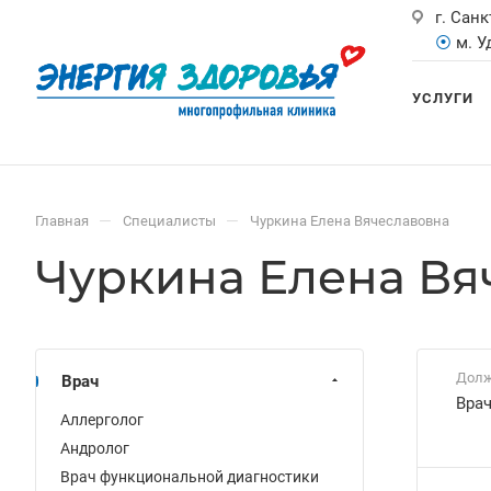
г. Санк
⦿
м. 
УСЛУГИ
—
—
Главная
Специалисты
Чуркина Елена Вячеславовна
Чуркина Елена Вя
Долж
Врач
Врач
Аллерголог
Андролог
Врач функциональной диагностики