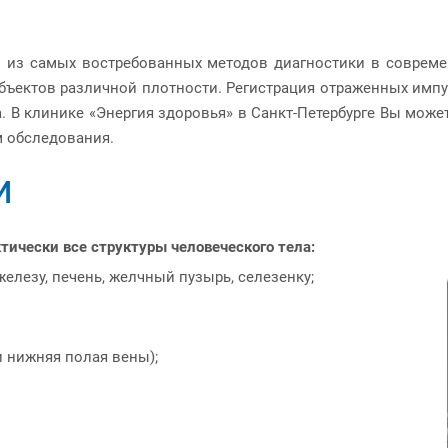
 из самых востребованных методов диагностики в совреме
объектов различной плотности. Регистрация отраженных имп
. В клинике «Энергия здоровья» в Санкт-Петербурге Вы мож
м обследования.
И
тически все структуры человеческого тела:
лезу, печень, желчный пузырь, селезенку;
и нижняя полая вены);