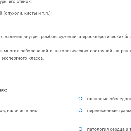
уры его стенок;
(опухоли, кисты и т.п.);
х, наличие внутри тромбов, сужений, атеросклеротических бля
многих заболеваний и патологических состояний на ранни
 экспертного класса.
ях:
плановые обследован
в, наличия в них
перенесенные травм
патология сердца и т