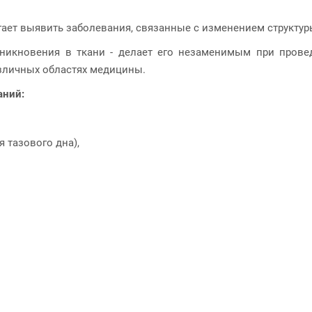
гает выявить заболевания, связанные с изменением структур
оникновения в ткани - делает его незаменимым при пров
зличных областях медицины.
аний:
я тазового дна),