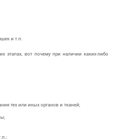
шек и т.п.
х этапах, вот почему при наличии каких-либо
ия тех или иных органов и тканей;
ы;
.п.;