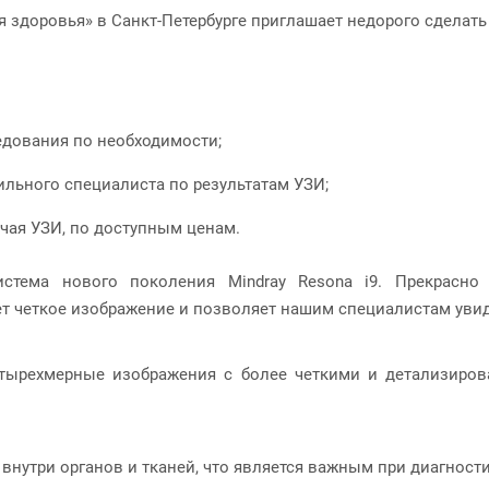
здоровья» в Санкт-Петербурге приглашает недорого сделат
едования по необходимости;
льного специалиста по результатам УЗИ;
чая УЗИ, по доступным ценам.
истема нового поколения Mindray Resona i9. Прекрасн
т четкое изображение и позволяет нашим специалистам увид
етырехмерные изображения с более четкими и детализиро
внутри органов и тканей, что является важным при диагности