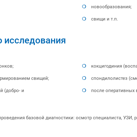
новообразования;
свищи и т.п.
ю исследования
онков;
кокцигодиния (воспа
ормированием свищей;
спондилолистез (см
й (добро- и
после оперативных в
роведения базовой диагностики: осмотр специалиста, УЗИ, ре