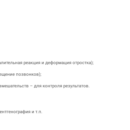
лительная реакция и деформация отростка);
ещение позвонков);
мешательств – для контроля результатов.
нтгенография и т.п.