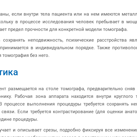
ны, если внутри тела пациента или на нем имеются металл
кольку в процессе исследования человек пребывает в мощ
ает предел прочности для конкретной модели томографа.
ь сохранять неподвижность, психические расстройства я
принимается в индивидуальном порядке. Также противопок
я томография без него.
тика
нт размещается на столе томографа, предварительно сняв
нику. Рабочая зона аппарата находится внутри круглого 
 В процессе выполнения процедуры требуется сохранять 
связи. Если требуется контрастирование (для оценки анат
редине процедуры.
учает и описывает срезы, подробно фиксируя все изменени