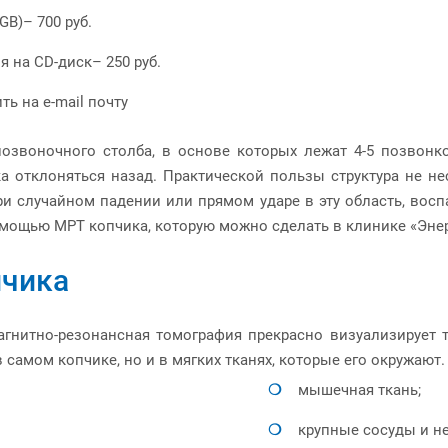
GB)– 700 руб.
 на CD-диск– 250 руб.
ь на e-mail почту
озвоночного столба, в основе которых лежат 4-5 позвонк
а отклоняться назад. Практической пользы структура не не
ри случайном падении или прямом ударе в эту область, восп
омощью МРТ копчика, которую можно сделать в клинике «Энер
пчика
магнитно-резонансная томография прекрасно визуализирует 
самом копчике, но и в мягких тканях, которые его окружают
мышечная ткань;
крупные сосуды и не