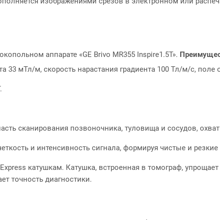
дополняется изображениями срезов в электронном или распе
опольном аппарате «GE Brivo MR355 Inspire1.5Т».
Преимущест
а 33 мТл/м, скорость нарастания градиента 100 Тл/м/с, поле 
.
ласть сканирования позвоночника, туловища и сосудов, охва
еткость и интенсивность сигнала, формируя чистые и резкие
Express катушкам. Катушка, встроенная в томограф, упроща
ет точность диагностики.