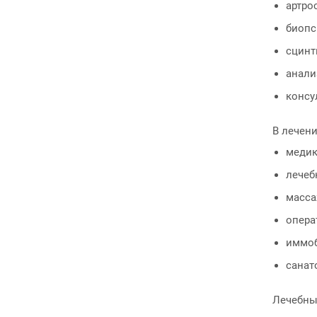
артро
биопс
сцинт
анали
консу
В лечен
медик
лечеб
масса
опера
иммоб
санат
Лечебны