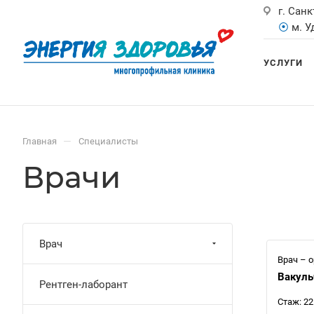
г. Санк
⦿
м. 
УСЛУГИ
—
Главная
Специалисты
Врачи
Врач
Врач – 
Вакуль
Рентген-лаборант
Стаж: 22