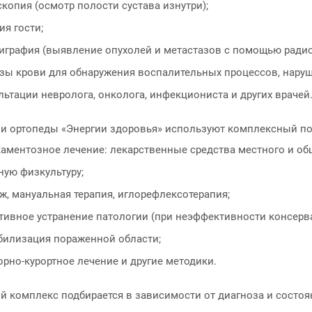
скопия (осмотр полости сустава изнутри);
ия гости;
играфия (выявление опухолей и метастазов с помощью радио
зы крови для обнаружения воспалительных процессов, наруше
льтации невролога, онколога, инфекциониста и других врачей
ии ортопеды «Энергии здоровья» используют комплексный п
аментозное лечение: лекарственные средства местного и об
ную физкультуру;
ж, мануальная терапия, иглорефлексотерапия;
тивное устранение патологии (при неэффективности консерв
илизация пораженной области;
орно-курортное лечение и другие методики.
й комплекс подбирается в зависимости от диагноза и состоя