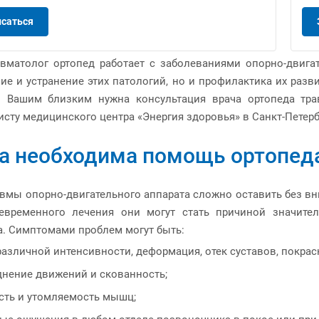
исаться
авматолог ортопед работает с заболеваниями опорно-двигат
ие и устранение этих патологий, но и профилактика их разв
 Вашим близким нужна консультация врача ортопеда тра
сту медицинского центра «Энергия здоровья» в Санкт-Петерб
а необходима помощь ортопед
авмы опорно-двигательного аппарата сложно оставить без вн
евременного лечения они могут стать причиной значите
а. Симптомами проблем могут быть:
различной интенсивности, деформация, отек суставов, покрас
днение движений и скованность;
сть и утомляемость мышц;