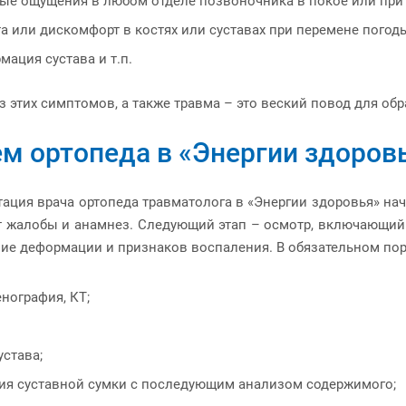
ые ощущения в любом отделе позвоночника в покое или при
а или дискомфорт в костях или суставах при перемене погод
мация сустава и т.п.
 этих симптомов, а также травма – это веский повод для обр
м ортопеда в «Энергии здоров
ация врача ортопеда травматолога в «Энергии здоровья» нач
т жалобы и анамнез. Следующий этап – осмотр, включающий 
ие деформации и признаков воспаления. В обязательном пор
енография, КТ;
устава;
ия суставной сумки с последующим анализом содержимого;