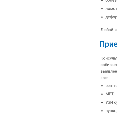
болев
ломот
дефор
Любой из
Прие
Консульт
собирае
выявлен
как:
рентг
МРТ;
УЗИ с
пункц