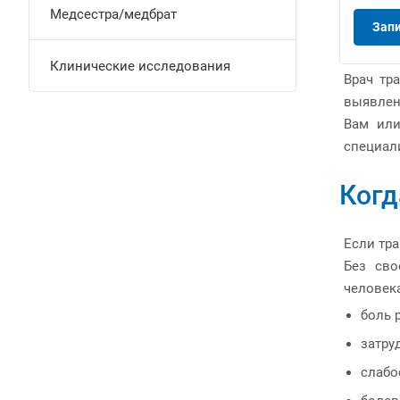
Медсестра/медбрат
Зап
Клинические исследования
Врач тр
выявлен
Вам или
специали
Когд
Если тр
Без сво
человек
боль 
затру
слабо