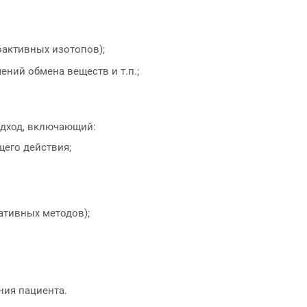
активных изотопов);
ний обмена веществ и т.п.;
.
одход, включающий:
щего действия;
ативных методов);
ния пациента.