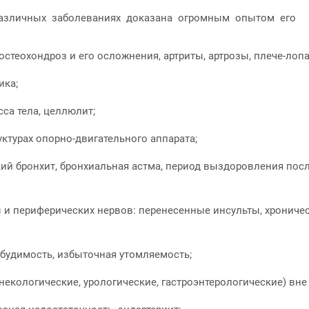
азличных заболеваниях доказана огромным опытом его
остеохондроз и его осложнения, артриты, артрозы, плече-лоп
ика;
са тела, целлюлит;
ктурах опорно-двигательного аппарата;
ий бронхит, бронхиальная астма, период выздоровления посл
 и периферических нервов: перенесенные инсульты, хрониче
будимость, избыточная утомляемость;
екологические, урологические, гастроэнтерологические) вне