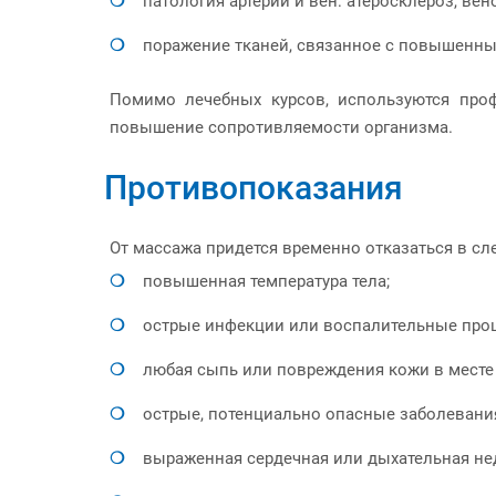
патология артерий и вен: атеросклероз, вен
поражение тканей, связанное с повышенным
Помимо лечебных курсов, используются про
повышение сопротивляемости организма.
Противопоказания
От массажа придется временно отказаться в сл
повышенная температура тела;
острые инфекции или воспалительные проц
любая сыпь или повреждения кожи в месте
острые, потенциально опасные заболевания 
выраженная сердечная или дыхательная не