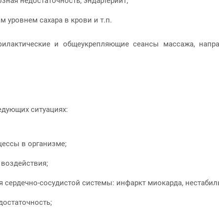
озная недостаточность, эндартериит;
 уровнем сахара в крови и т.п.
филактические и общеукрепляющие сеансы массажа, напра
едующих ситуациях:
ессы в организме;
 воздействия;
сердечно-сосудистой системы: инфаркт миокарда, нестабильн
достаточность;