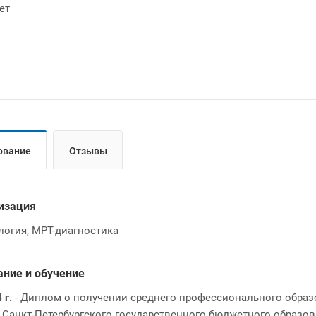
ет
ование
Отзывы
изация
логия, МРТ-диагностика
ание и обучение
 г.
- Диплом о получении среднего профессионального образо
 Санкт-Петербургского государственного бюджетного образо