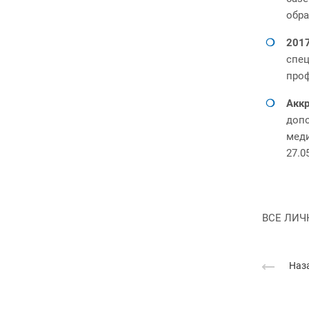
обра
2017
спец
проф
Акк
допо
мед
27.0
ВСЕ ЛИЧ
Наза