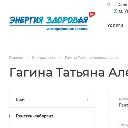
г. Санк
⦿
м. 
УСЛУГИ
—
—
Главная
Специалисты
Гагина Татьяна Алексадровна
Гагина Татьяна А
Долж
Врач
Рент
Рентген-лаборант
Стаж