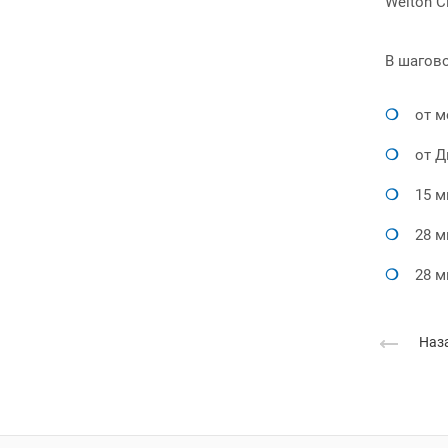
Welton C
В шагов
от м
от Д
15 м
28 м
28 м
Наза