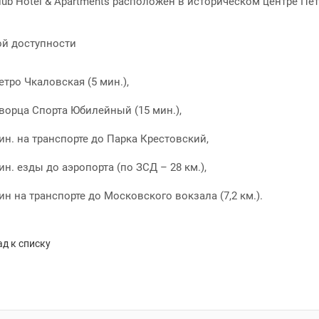
lub Hotel & Apartments расположен в историческом центре Пе
ой доступности
етро Чкаловская (5 мин.),
ворца Спорта Юбилейный (15 мин.),
ин. на транспорте до Парка Крестовский,
ин. езды до аэропорта (по ЗСД – 28 км.),
ин на транспорте до Московского вокзала (7,2 км.).
д к списку