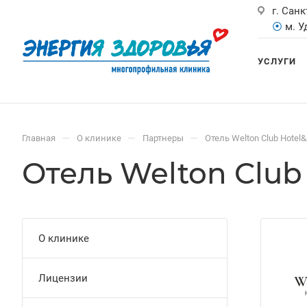
г. Санк
⦿
м. 
УСЛУГИ
—
—
—
Главная
О клинике
Партнеры
Отель Welton Club Hotel
Отель Welton Club
О клинике
Лицензии