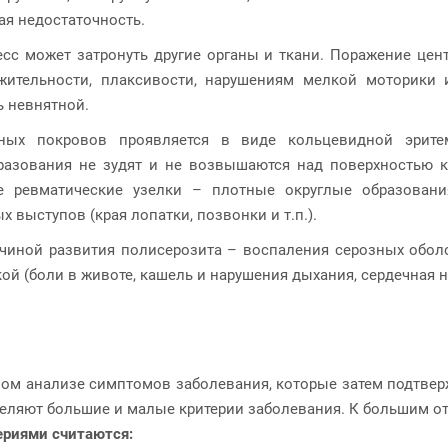
ая недостаточность.
сс может затронуть другие органы и ткани. Поражение цен
жительности, плаксивости, нарушениям мелкой моторики
ь невнятной.
жных покровов проявляется в виде кольцевидной эрит
разования не зудят и не возвышаются над поверхностью к
е ревматические узелки – плотные округлые образовани
 выступов (края лопатки, позвонки и т.п.).
ичиной развития полисерозита – воспаления серозных оболо
 (боли в животе, кашель и нарушения дыхания, сердечная н
ном анализе симптомов заболевания, которые затем подтве
яют большие и малые критерии заболевания. К большим отно
риями считаются: