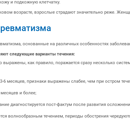
 кожу и подкожную клетчатку.
тковом возрасте, взрослые страдают значительно реже. Жен
 ревматизма
вматизма, основанные на различных особенностях заболева
ляют следующие варианты течения:
о выражены, как правило, поражается сразу несколько систе
 3-6 месяцев, признаки выражены слабее, чем при остром теч
 месяцев и более;
ание диагностируется пост-фактум после развития осложнени
тся волнообразным течением, периоды обострения чередуютс