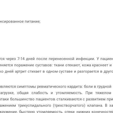
ансированное питание;
я через 7-14 дней после перенесенной инфекции. У пациен
иняется поражение суставов: ткани отекают, кожа краснеет и
 дней артрит стихает в одном суставе и разгорается в друг
являются симптомы ревматического кардита: боли в грудной
агрузке, общая слабость и утомляемость. При тяжелом
й атаки большинство пациентов сталкиваются с развитием пр
ажением трикуспидального (трехстворчатого) клапана. В 
ружение, быструю утомляемость, отеки нижних конечностей,