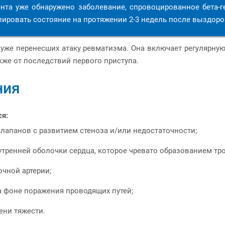
иента уже обнаружено заболевание, спровоцированное бета-
олировать состояние на протяжении 2-3 недель после выздор
 уже перенесших атаку ревматизма. Она включает регулярну
акже от последствий первого приступа.
ния
я:
лапанов с развитием стеноза и/или недостаточности;
ренней оболочки сердца, которое чревато образованием тро
очной артерии;
а фоне поражения проводящих путей;
ени тяжести.