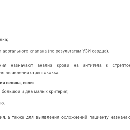
лка;
 аортального клапана (по результатам УЗИ сердца).
ия назначают анализ крови на антитела к стрептокок
для выявления стрептококка.
я велика, если:
 большой и два малых критерия;
ию.
ия, а также для выявления осложнений пациенту назначаютс