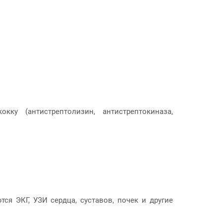
ку (антистрептолизин, антистрептокиназа,
я ЭКГ, УЗИ сердца, суставов, почек и другие