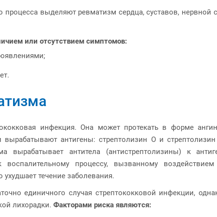
о процесса выделяют ревматизм сердца, суставов, нервной 
личием или отсутствием симптомов:
роявлениями;
ет.
атизма
ококковая инфекция. Она может протекать в форме ангин
и вырабатывают антигены: стрептолизин О и стрептолизин
ма вырабатывает антитела (антистрептолизины) к анти
к воспалительному процессу, вызванному воздействием 
 ухудшает течение заболевания.
аточно единичного случая стрептококковой инфекции, одна
кой лихорадки.
Факторами риска являются: