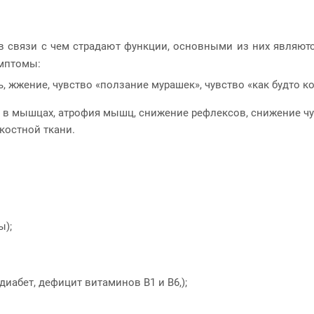
в связи с чем страдают функции, основными из них являются
мптомы:
, жжение, чувство «ползание мурашек», чувство «как будто 
в мышцах, атрофия мышц, снижение рефлексов, снижение чув
костной ткани.
ы);
иабет, дефицит витаминов B1 и В6,);