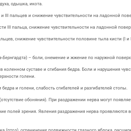
уха, одышка, икота.
II и III пальцев и снижение чувствительности на ладонной пов
части III пальца, снижение чувствительности на ладонной по
льцев, снижение чувствительности половине тыла кисти (I и 
а-Бернгардта
) – боли, онемение и жжение по наружной поверх
в коленном суставе и сгибания бедра. Боли и нарушения чув
ерхности голени.
 бедра и голени, слабость сгибателей и разгибателей стопы.
(отсутствие обоняния). При раздражении нерва могут появляе
ие полей зрения. Явления раздражения нерва проявляются в
а (птоз), ограничение подвижности глазного яблока, расшире