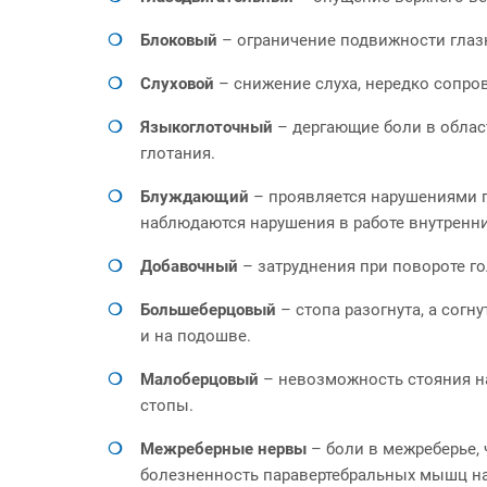
Блоковый
– ограничение подвижности глазн
Слуховой
– снижение слуха, нередко сопр
Языкоглоточный
– дергающие боли в облас
глотания.
Блуждающий
– проявляется нарушениями г
наблюдаются нарушения в работе внутренних
Добавочный
– затруднения при повороте г
Большеберцовый
– стопа разогнута, а сог
и на подошве.
Малоберцовый
– невозможность стояния на
стопы.
Межреберные нервы
– боли в межреберье, 
болезненность паравертебральных мышц на