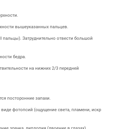
ерхности.
верхности вышеуказанных пальцев.
II пальцы). Затруднительно отвести большой
ности бедра.
ствительности на нижних 2/3 передней
тся посторонние запахи.
 виде фотопсий (ощущение света, пламени, искр
ние зрачка, диплопия (двоение в глазах).