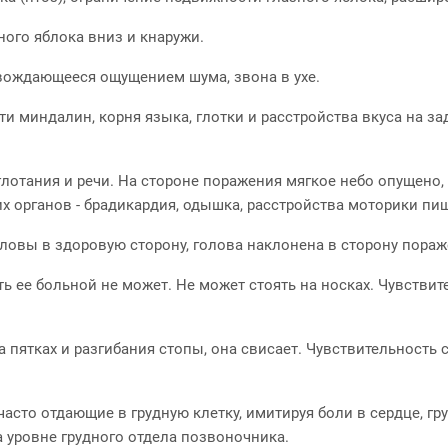
ого яблока вниз и кнаружи.
овождающееся ощущением шума, звона в ухе.
ти миндалин, корня языка, глотки и расстройства вкуса на з
лотания и речи. На стороне поражения мягкое небо опущено,
 органов - брадикардия, одышка, расстройства моторики пище
оловы в здоровую сторону, голова наклонена в сторону пораж
нуть ее больной не может. Не может стоять на носках. Чувств
 пятках и разгибания стопы, она свисает. Чувствительность
часто отдающие в грудную клетку, имитируя боли в сердце, гру
 уровне грудного отдела позвоночника.