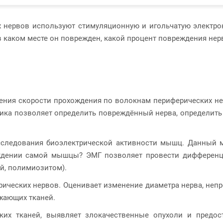
 нервов используют стимуляционную и игольчатую электр
в каком месте он поврежден, какой процент повреждения нерв
ения скорости прохождения по волокнам периферических не
ика позволяет определить повреждённый нерва, определить 
сследования биоэлектрической активности мышц. Данный м
ждении самой мышцы? ЭМГ позволяет провести дифференц
й, полимиозитом).
ических нервов. Оценивает изменение диаметра нерва, неп
жающих тканей.
ягких тканей, выявляет злокачественные опухоли и пред