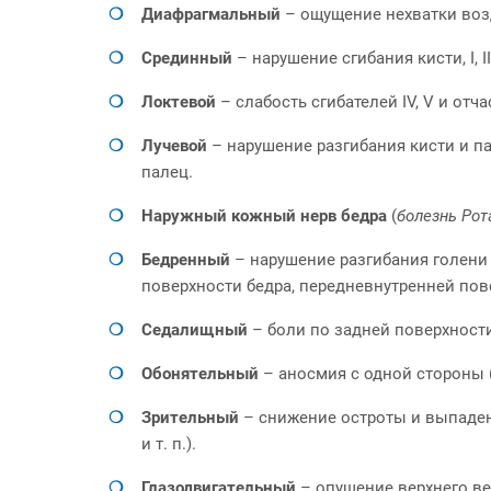
Диафрагмальный
– ощущение нехватки возд
Срединный
– нарушение сгибания кисти, I, 
Локтевой
– слабость сгибателей IV, V и от
Лучевой
– нарушение разгибания кисти и па
палец.
Наружный кожный нерв бедра
(
болезнь Рот
Бедренный
– нарушение разгибания голени 
поверхности бедра, передневнутренней пов
Седалищный
– боли по задней поверхности
Обонятельный
– аносмия с одной стороны 
Зрительный
– снижение остроты и выпаден
и т. п.).
Глазодвигательный
– опущение верхнего век