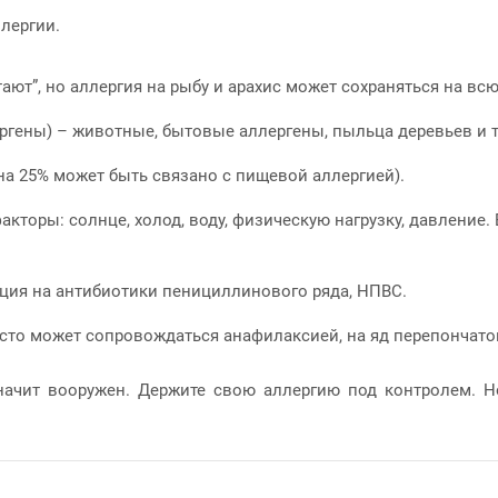
лергии.
ают”, но аллергия на рыбу и арахис может сохраняться на вс
ргены) – животные, бытовые аллергены, пыльца деревьев и т
на 25% может быть связано с пищевой аллергией).
кторы: солнце, холод, воду, физическую нагрузку, давление. 
акция на антибиотики пенициллинового ряда, НПВС.
сто может сопровождаться анафилаксией, на яд перепончаток
значит вооружен. Держите свою аллергию под контролем. Н