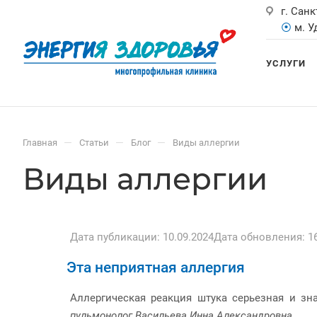
г. Санк
⦿
м. 
УСЛУГИ
—
—
—
Главная
Статьи
Блог
Виды аллергии
Виды аллергии
Дата публикации: 10.09.2024
Дата обновления: 16
Эта неприятная аллергия
Аллергическая реакция штука серьезная и зн
пульмонолог Васильева
Инна Александровна
.