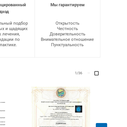
ицированный
Мы гарантируем
дход
льный подбор
Открытость
ых и щадящих
Честность
 лечения,
Доверительность
ндации по
Внимательное отношение
лактике.
Пунктуальность
1/36
—