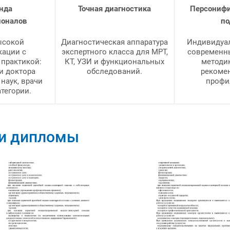
нда
Точная диагностика
Персониф
ионалов
по
ысокой
Диагностическая аппаратура
Индивидуа
кации с
экспертного класса для МРТ,
современн
 практикой:
КТ, УЗИ и функциональных
методик
и доктора
обследований.
рекоме
наук, врачи
профи
тегории.
 и дипломы